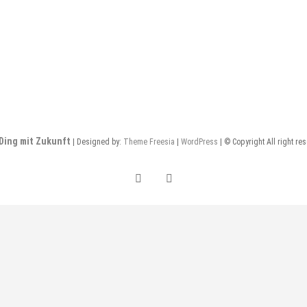
Ding mit Zukunft
| Designed by:
Theme Freesia
|
WordPress
| © Copyright All right re